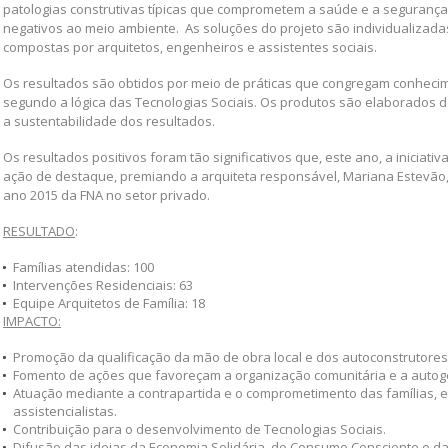
patologias construtivas típicas que comprometem a saúde e a seguranç
negativos ao meio ambiente. As soluções do projeto são individualizadas
compostas por arquitetos, engenheiros e assistentes sociais.
Os resultados são obtidos por meio de práticas que congregam conheci
segundo a lógica das Tecnologias Sociais. Os produtos são elaborados d
a sustentabilidade dos resultados.
Os resultados positivos foram tão significativos que, este ano, a iniciati
ação de destaque, premiando a arquiteta responsável, Mariana Estevão, 
ano 2015 da FNA no setor privado.
RESULTADO
:
Famílias atendidas: 100
Intervenções Residenciais: 63
Equipe Arquitetos de Família: 18
IMPACTO:
Promoção da qualificação da mão de obra local e dos autoconstrutores
Fomento de ações que favoreçam a organização comunitária e a autog
Atuação mediante a contrapartida e o comprometimento das famílias,
assistencialistas.
Contribuição para o desenvolvimento de Tecnologias Sociais.
Difusão das ideias da Economia Solidária, do Consumo Consciente e da